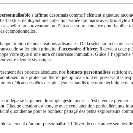
personnalisable
s’affirme désormais comme l’élément signature inconto
’art textile, déployant une collection variée qui marie avec brio style af
r accueillir un nouveau-né ou d’un accessoire tendance pour habiller to
es et émotionnelles.
haque finition de nos créations artisanales. De la sélection méticuleuse 
ranscende sa fonction primaire d’
accessoire d’hiver
. Il devient cette p
oppe votre style d’une aura chaleureuse inimitable. Grâce à l’approche V
nt votre identité stylistique.
présentent des priorités absolues, nos
bonnets personnalisés
satisfont au
rantissent une protection thermique optimale tout en préservant la respi
ours délicats des têtes des plus jeunes, tandis que notre technique de b
résor dépasse largement le simple geste mode – c’est créer ce premier 
ant
. Chaque création est conçue avec cette attention particulière aux imp
ticité quotidienne pour le bonheur partagé des petits explorateurs comm
table statement d’amour
personnalisé
? L’hiver de cette année sera textile