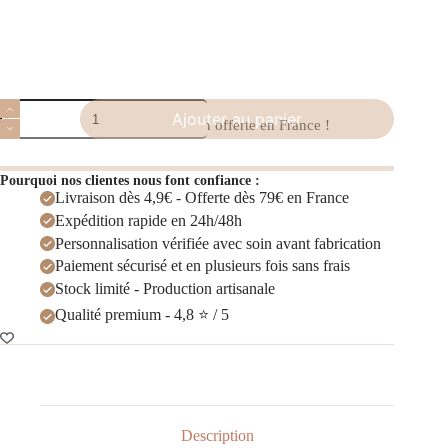
Ajouter au panier
Plus que
79.00
€
pour la livraison offerte en France !
Pourquoi nos clientes nous font confiance :
Livraison dès 4,9€ - Offerte dès 79€ en France
Expédition rapide en 24h/48h
Personnalisation vérifiée avec soin avant fabrication
Paiement sécurisé et en plusieurs fois sans frais
Stock limité - Production artisanale
Qualité premium - 4,8 ⭐ / 5
Description