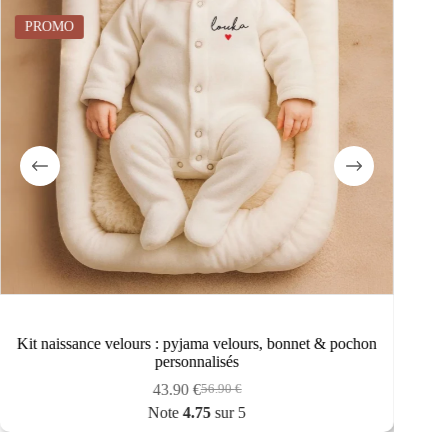
, bonnet & pochon
Tétine frigg rope silicone blush
5.45
€